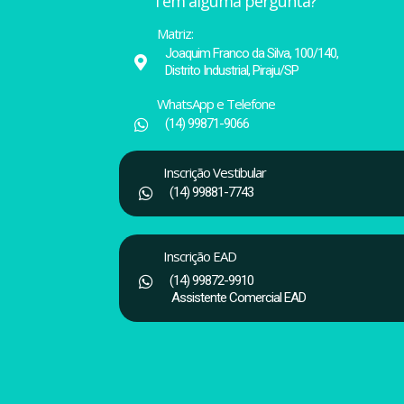
Tem alguma pergunta?
Matriz:
Joaquim Franco da Silva, 100/140,
Distrito Industrial, Piraju/SP
WhatsApp e Telefone
(14) 99871-9066
Inscrição Vestibular
(14) 99881-7743
Inscrição EAD
(14) 99872-9910
Assistente Comercial EAD